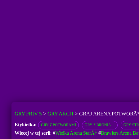
GRY FRIV 5
>
GRY AKCJI
>
GRAJ ARENA POTWORÃ
Etykietka:
GRY Z POTWORAMI
GRY Z BRONIÄ…
GRY ST
Wiecej w tej serii
: #
Wielka Arena StarÄ‡
#
Brawlers Arena Batt