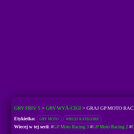
GRY FRIV 5
>
GRY WYÅ›CIGI
>
GRAJ GP MOTO RA
Etykietka:
GRY MOTO
WIECEJ KATEGORII
Wiecej w tej serii
: #
GP Moto Racing 3
#
GP Moto Racing 2
#
G