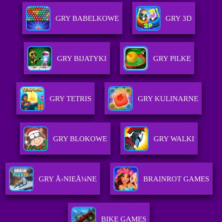
GRY BABELKOWE
GRY 3D
GRY BIJATYKI
GRY PILKE
GRY TETRIS
GRY KULINARNE
GRY BLOKOWE
GRY WALKI
GRY Å›NIEÅ¼NE
BRAINROT GAMES
BIKE GAMES