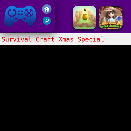
Gry Friv 5
Survival Craft Xmas Special