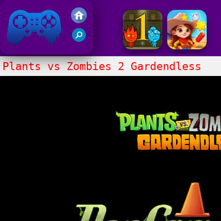
Gry Friv 5
Plants vs Zombies 2 Gardendless