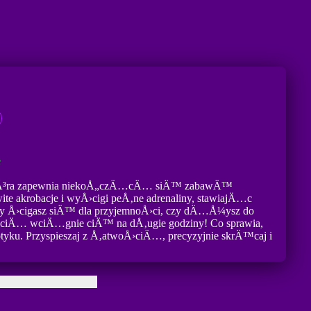
e
 ktÃ³ra zapewnia niekoÅ„czÄ…cÄ… siÄ™ zabawÄ™
te akrobacje i wyÅ›cigi peÅ‚ne adrenaliny, stawiajÄ…c
y Å›cigasz siÄ™ dla przyjemnoÅ›ci, czy dÄ…Å¼ysz do
›ciÄ… wciÄ…gnie ciÄ™ na dÅ‚ugie godziny! Co sprawia,
ku. Przyspieszaj z Å‚atwoÅ›ciÄ…, precyzyjnie skrÄ™caj i