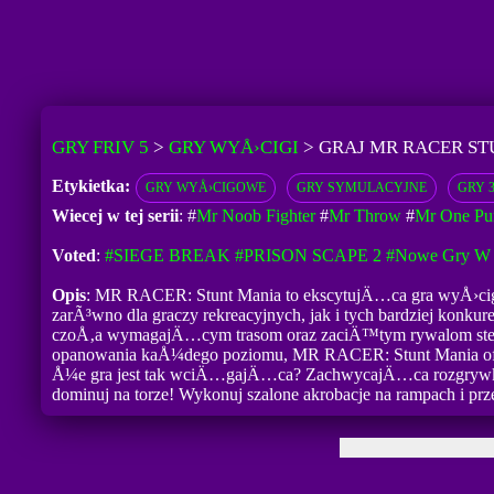
GRY FRIV 5
>
GRY WYÅ›CIGI
>
GRAJ MR RACER S
Etykietka:
GRY WYÅ›CIGOWE
GRY SYMULACYJNE
GRY 
Wiecej w tej serii
: #
Mr Noob Fighter
#
Mr Throw
#
Mr One Pun
Voted
:
#SIEGE BREAK
#PRISON SCAPE 2
#Nowe Gry W 
Opis
: MR RACER: Stunt Mania to ekscytujÄ…ca gra wyÅ›
zarÃ³wno dla graczy rekreacyjnych, jak i tych bardziej ko
czoÅ‚a wymagajÄ…cym trasom oraz zaciÄ™tym rywalom ster
opanowania kaÅ¼dego poziomu, MR RACER: Stunt Mania ofe
Å¼e gra jest tak wciÄ…gajÄ…ca? ZachwycajÄ…ca rozgrywka 
dominuj na torze! Wykonuj szalone akrobacje na rampach i prz