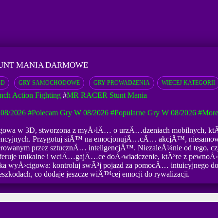
TUNT MANIA DARMOWE
3D
GRY SAMOCHODOWE
GRY PROWADZENIA
WIECEJ KATEGORII
ch Action Fighting
#
MR RACER Stunt Mania
08/2026
#Polecam Gry W 08/2026
#Popularne Gry W 08/2026
#mor
cigowa w 3D, stworzona z myÅ›lÄ… o urzÄ…dzeniach mobilnych,
nkurencyjnych. Przygotuj siÄ™ na emocjonujÄ…cÄ… akcjÄ™, niesamowi
owanym przez sztucznÄ… inteligencjÄ™. NiezaleÅ¼nie od tego, cz
ruje unikalne i wciÄ…gajÄ…ce doÅ›wiadczenie, ktÃ³re z pewnoÅ
wyÅ›cigowa: kontroluj swÃ³j pojazd za pomocÄ… intuicyjnego doty
eszkodach, co dodaje jeszcze wiÄ™cej emocji do rywalizacji.