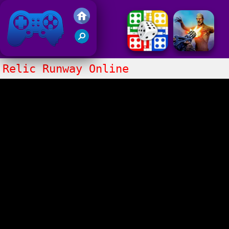
Gry Friv 5
Relic Runway Online