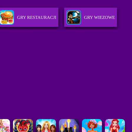
GRY RESTAURACJI
GRY WIEZOWE
CZKACH
GRY PIÅ‚KARSKIE