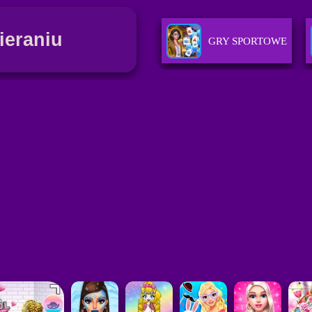
ieraniu
GRY SPORTOWE
GRY O KSIÄ™Å¼NI