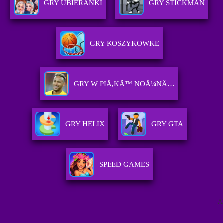
GRY UBIERANKI
GRY STICKMAN
GRY KOSZYKOWKE
GRY W PIÅ‚KÄ™ NOÅ¼NÄ…
GRY HELIX
GRY GTA
SPEED GAMES
A