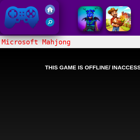
Gry Friv 5
Microsoft Mahjong