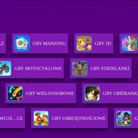
AZ
GRY MAHJONG
GRY 3D
GRY MOTOCYKLOWE
GRY STRZELANKI
GRY WIELOOSOBOWE
GRY UBIERANK
OWUJÄ…CE
GRY UMIEJĘTNOŚCIOWE
G