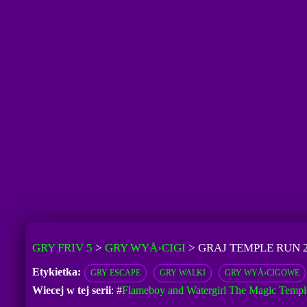
GRY FRIV 5
>
GRY WYÅ›CIGI
>
GRAJ TEMPLE RUN 
Etykietka:
GRY ESCAPE
GRY WALKI
GRY WYÅ›CIGOWE
Wiecej w tej serii
: #
Flameboy and Watergirl The Magic Templ