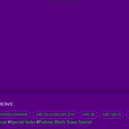
ADVERTISEMENT
RMOWE
 STRZELANKOWE
GRY DLA CHÅ‚OPCÃ³W
GRY 3D
GRY AKCJI
cial
#
Special Strike
#
Parkour Block Xmas Special