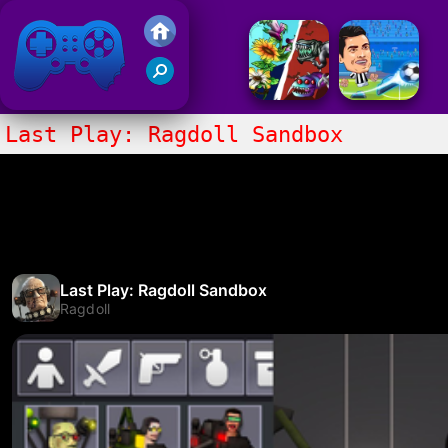
Gry Friv 5
Last Play: Ragdoll Sandbox