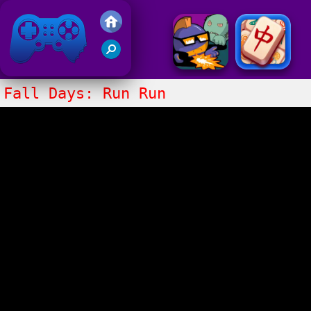
Gry Friv 5
Fall Days: Run Run