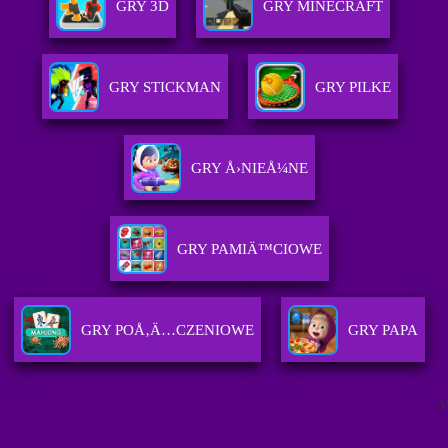
GRY 3D
GRY MINECRAFT
GRY STICKMAN
GRY PILKE
GRY Å›NIEÅ¼NE
GRY PAMIÄ™CIOWE
GRY POÅ‚Ä…CZENIOWE
GRY PAPA
A