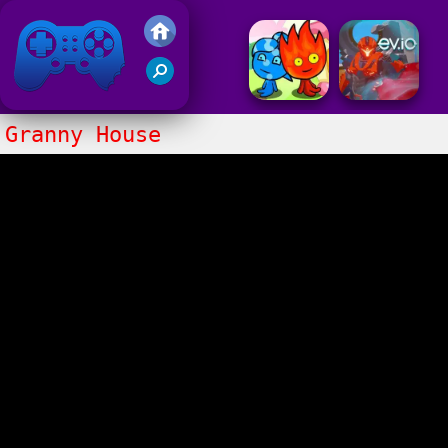
Gry Friv 5
Granny House