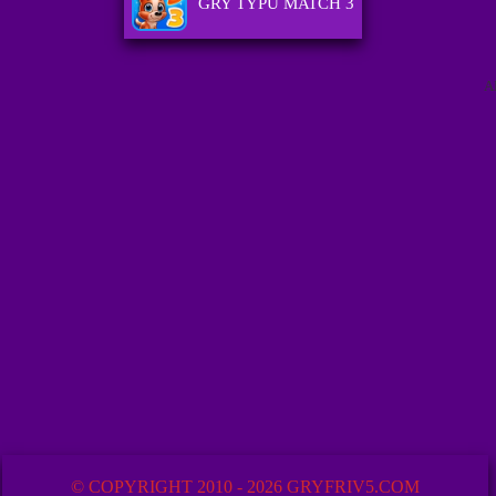
GRY TYPU MATCH 3
A
© COPYRIGHT 2010 - 2026 GRYFRIV5.COM