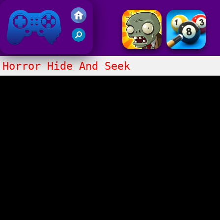
Gry Friv 5
Horror Hide And Seek