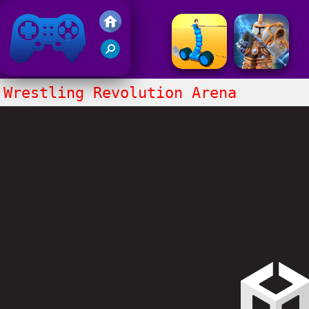
Gry Friv 5
Wrestling Revolution Arena