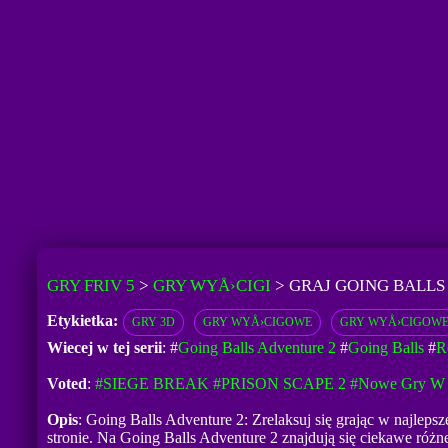
GRY FRIV 5
>
GRY WYÅ›CIGI
>
GRAJ GOING BALL
Etykietka:
GRY 3D
GRY WYÅ›CIGOWE
GRY WYÅ›CIGOW
Wiecej w tej serii
: #
Going Balls Adventure 2
#
Going Balls
#
R
Voted
:
#SIEGE BREAK
#PRISON SCAPE 2
#Nowe Gry W 
Opis
: Going Balls Adventure 2: Zrelaksuj się grając w najleps
stronie. Na Going Balls Adventure 2 znajdują się ciekawe róż