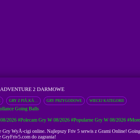
S ADVENTURE 2 DARMOWE
E
GRY Z PIÅ‚KÄ…
GRY PRZYGODOWE
WIECEJ KATEGORII
ollance Going Balls
08/2026
#Polecam Gry W 08/2026
#Popularne Gry W 08/2026
#mor
ze Gry WyÅ›cigi online. Najlepszy Friv 5 serwis z Grami Online! Going
ne GryFriv5.com do zagrania!