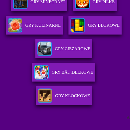
GRY MINECRAFT
GRY PILKE
GRY KULINARNE
GRY BLOKOWE
GRY CIEZAROWE
GRY BÄ…BELKOWE
GRY KLOCKOWE
A