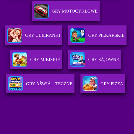
GRY MOTOCYKLOWE
GRY UBIERANKI
GRY PILKARSKIE
GRY MIEJSKIE
GRY SÅ‚OWNE
GRY ÅŠWIÄ…TECZNE
GRY PIZZA
A