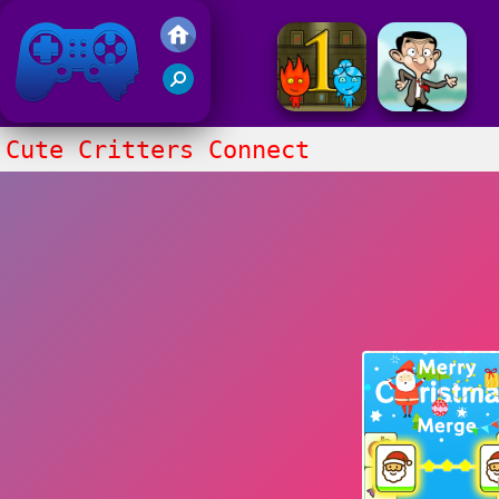
Gry Friv 5
Cute Critters Connect