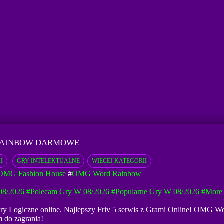
RAINBOW DARMOWE
I
GRY INTELEKTUALNE
WIECEJ KATEGORII
 OMG Fashion House
#
OMG Word Rainbow
08/2026
#Polecam Gry W 08/2026
#Popularne Gry W 08/2026
#more
y Logiczne online. Najlepszy Friv 5 serwis z Grami Online! OMG Wor
 do zagrania!