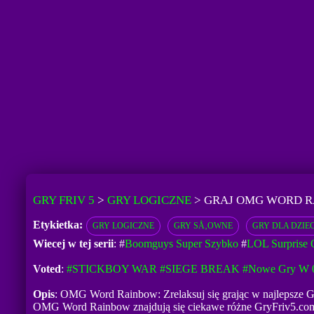
GRY FRIV 5
>
GRY LOGICZNE
>
GRAJ OMG WORD 
Etykietka:
GRY LOGICZNE
GRY SÅ‚OWNE
GRY DLA DZIEC
Wiecej w tej serii
: #
Boomguys Super Szybko
#
LOL Surprise
Voted
:
#STICKBOY WAR
#SIEGE BREAK
#Nowe Gry W 
Opis
: OMG Word Rainbow: Zrelaksuj się grając w najlepsze Gr
OMG Word Rainbow znajdują się ciekawe różne GryFriv5.com