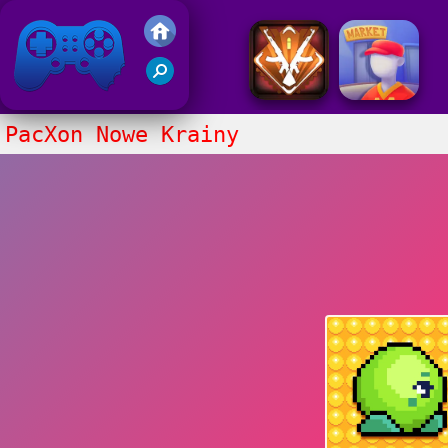
Gry Friv 5
PacXon Nowe Krainy