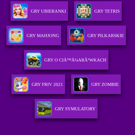
GRY UBIERANKI
GRY TETRIS
GRY MAHJONG
GRY PILKARSKIE
GRY O CIÄ™Å¼ARÃ³WKACH
GRY FRIV 2021
GRY ZOMBIE
GRY SYMULATORY
A