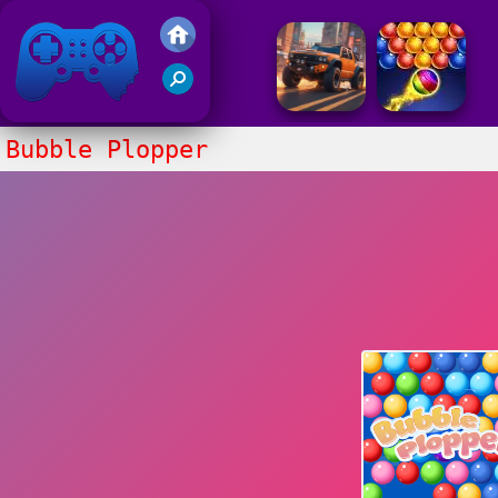
Gry Friv 5
Bubble Plopper