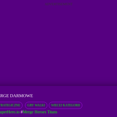
ADVERTISEMENT
ERGE DARMOWE
TRATEGICZNE
GRY WALKI
WIECEJ KATEGORII
uperHero.io
#
Merge Heroes Titans