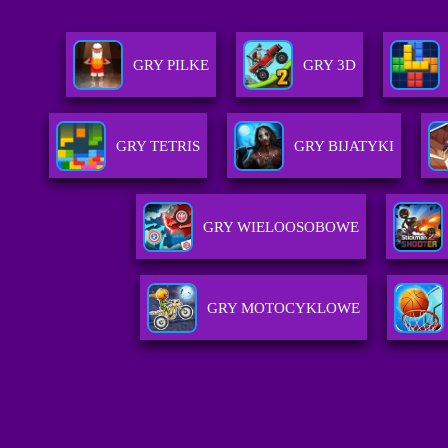
GRY PILKE
GRY 3D
GRY TETRIS
GRY BIJATYKI
GRY WIELOOSOBOWE
GRY MOTOCYKLOWE