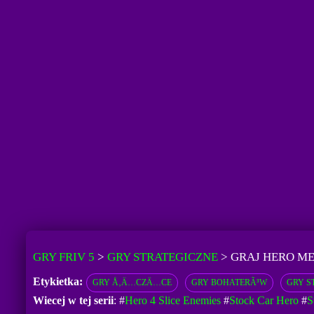
GRY FRIV 5
>
GRY STRATEGICZNE
>
GRAJ HERO M
Etykietka:
GRY Å‚Ä…CZÄ…CE
GRY BOHATERÃ³W
GRY S
Wiecej w tej serii
: #
Hero 4 Slice Enemies
#
Stock Car Hero
#
S