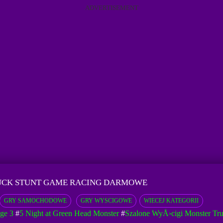
ADVERTISEMENT
UCK STUNT GAME RACING DARMOWE
GRY SAMOCHODOWE
GRY WYSCIGOWE
WIECEJ KATEGORII
ge 3
#
5 Night at Green Head Monster
#
Szalone WyÅ›cigi Monster T