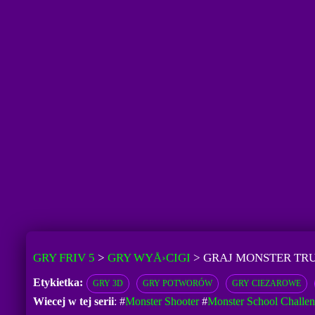
GRY FRIV 5
>
GRY WYÅ›CIGI
>
GRAJ MONSTER TR
Etykietka:
GRY 3D
GRY POTWORÓW
GRY CIEZAROWE
Wiecej w tej serii
: #
Monster Shooter
#
Monster School Challen