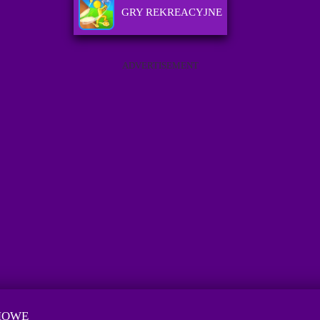
GRY REKREACYJNE
ADVERTISEMENT
MOWE