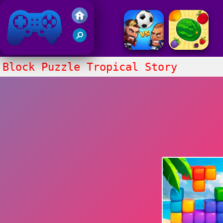
Gry Friv 5
Block Puzzle Tropical Story