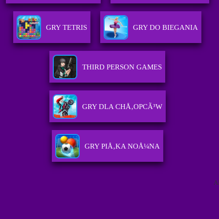
GRY TETRIS
GRY DO BIEGANIA
THIRD PERSON GAMES
GRY DLA CHÅ‚OPCÃ³W
GRY PIÅ‚KA NOÅ¼NA
A