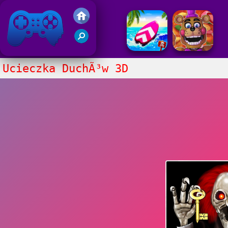
Gry Friv 5
Ucieczka DuchÃ³w 3D