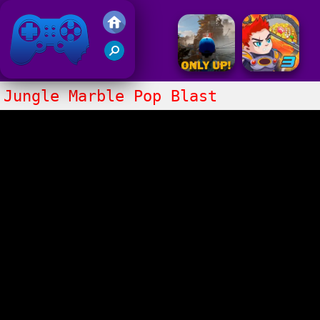
Gry Friv 5
Jungle Marble Pop Blast