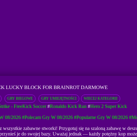
CK LUCKY BLOCK FOR BRAINROT DARMOWE
GRY BIEGOWE
GRY UMIEJĘTNOŚCI
WIECEJ KATEGORII
Strike - FreeKick Soccer
#
Ronaldo Kick Run
#
Hero 2 Super Kick
W 08/2026
#Polecam Gry W 08/2026
#Popularne Gry W 08/2026
#mo
z wszystkie zabawne stworki! Przygotuj się na szaloną zabawę w desz
i przynieś je do swojej bazy. Uważaj jednak — każdy potężny kop może