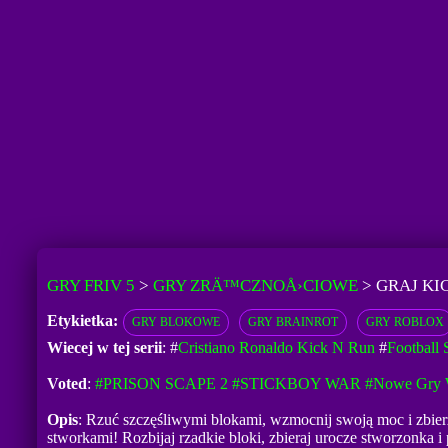
GRY FRIV 5
>
GRY ZRÄ™CZNOÅ›CIOWE
>
GRAJ KI
Etykietka:
GRY BLOKOWE
GRY BRAINROT
GRY ROBLOX
Wiecej w tej serii
: #
Cristiano Ronaldo Kick N Run
#
Football 
Voted
:
#PRISON SCAPE 2
#STICKBOY WAR
#Nowe Gry 
Opis
: Rzuć szczęśliwymi blokami, wzmocnij swoją moc i zbier
stworkami! Rozbijaj rzadkie bloki, zbieraj urocze stworzonka 