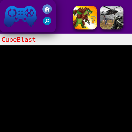
Gry Friv 5
CubeBlast