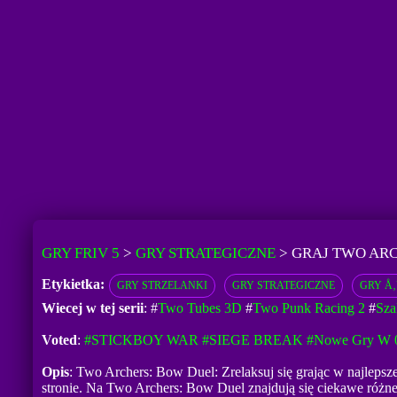
GRY FRIV 5
>
GRY STRATEGICZNE
>
GRAJ TWO AR
Etykietka:
GRY STRZELANKI
GRY STRATEGICZNE
GRY Å
Wiecej w tej serii
: #
Two Tubes 3D
#
Two Punk Racing 2
#
Sza
Voted
:
#STICKBOY WAR
#SIEGE BREAK
#Nowe Gry W 
Opis
: Two Archers: Bow Duel: Zrelaksuj się grając w najlepsz
stronie. Na Two Archers: Bow Duel znajdują się ciekawe różn