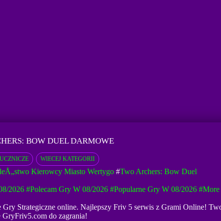
CHERS: BOW DUEL DARMOWE
‚UCZNICZE
WIECEJ KATEGORII
leÅ„stwo Kierowcy Miasto Wertygo
#
Two Archers: Bow Duel
08/2026
#Polecam Gry W 08/2026
#Popularne Gry W 08/2026
#more
e Gry Strategiczne online. Najlepszy Friv 5 serwis z Grami Online! Tw
e GryFriv5.com do zagrania!