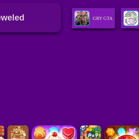
eweled
GRY GTA
GRY ESCAPE (ESCAP