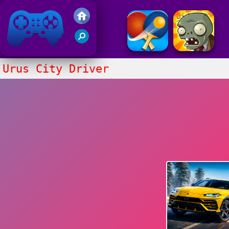
Gry Friv 5
Urus City Driver